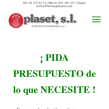
Tel:
96 227 62 32
| Móvil:
601 381 351
| Email:
bolsas@bolsasplasetsl.com
¡ PIDA
PRESUPUESTO de
lo que NECESITE !